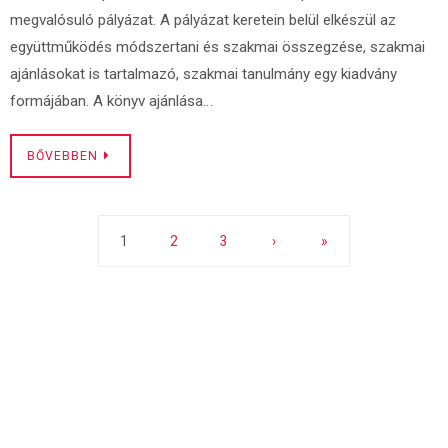
megvalósuló pályázat. A pályázat keretein belül elkészül az
együttműködés módszertani és szakmai összegzése, szakmai
ajánlásokat is tartalmazó, szakmai tanulmány egy kiadvány
formájában. A könyv ajánlása…
BŐVEBBEN
1
2
3
›
»