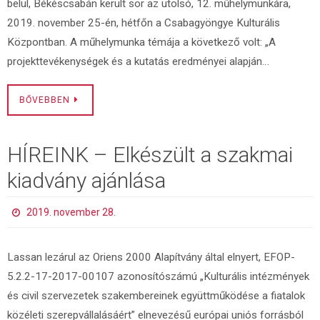
belül, Békéscsabán került sor az utolsó, 12. műhelymunkára,
2019. november 25-én, hétfőn a Csabagyöngye Kulturális
Központban. A műhelymunka témája a következő volt: „A
projekttevékenységek és a kutatás eredményei alapján…
BŐVEBBEN
HÍREINK – Elkészült a szakmai
kiadvány ajánlása
2019. november 28.
Lassan lezárul az Oriens 2000 Alapítvány által elnyert, EFOP-
5.2.2-17-2017-00107 azonosítószámú „Kulturális intézmények
és civil szervezetek szakembereinek együttműködése a fiatalok
közéleti szerepvállalásáért” elnevezésű európai uniós forrásból