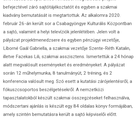
befejeztével záró sajtótájékoztatót és egyben a szakmai
kiadvány bemutatását is megtartottuk. Az alkalomra 2020.
február 26-án került sor a Csabagyöngye Kulturális Központban
a sajtó, valamint a helyi televíziók jelenlétében. Jelen volt a
pályázat projektmenedzsere és egyben pénzügyi vezetője,
Líborné Gaál Gabriella, a szakmai vezetője Szente-Réth Katalin,
illetve Fazekas Lili, szakmai asszisztens. Ismertettük a 24 hónap
alatt megvalósult eseményeket és eredményeket. A pályázat
során 12 műhelymunka, 8 tanulmányút, 2 tréning, és 2
konferencia valósult meg. Szó esett a kutatási zárójelentésről, a
fókuszcsoportos beszélgetésekről. A nemzetközi
tapasztalatokból készült szakmai összegzéseket felhasználva,
módszertani ajánlás is készült egy 84 oldalas könyv formájában,
amely szintén bemutatásra került a sajtó képviselői előtt.