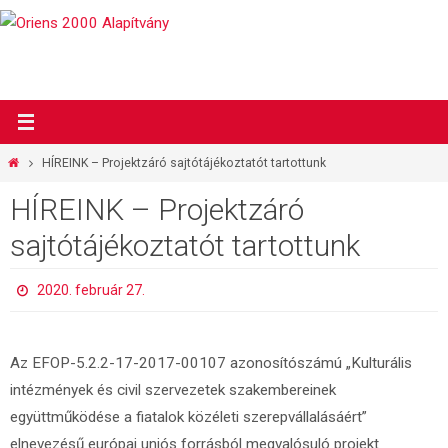
Megszakítás
Otthon
HÍREINK – Projektzáró sajtótájékoztatót tartottunk
HÍREINK – Projektzáró
sajtótájékoztatót tartottunk
2020. február 27.
Az EFOP-5.2.2-17-2017-00107 azonosítószámú „Kulturális
intézmények és civil szervezetek szakembereinek
együttműködése a fiatalok közéleti szerepvállalásáért”
elnevezésű európai uniós forrásból megvalósuló projekt