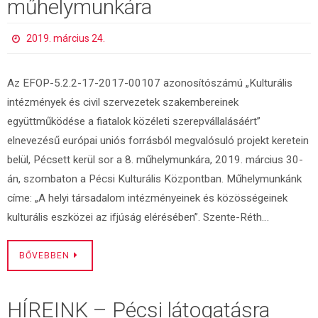
műhelymunkára
2019. március 24.
Az EFOP-5.2.2-17-2017-00107 azonosítószámú „Kulturális
intézmények és civil szervezetek szakembereinek
együttműködése a fiatalok közéleti szerepvállalásáért”
elnevezésű európai uniós forrásból megvalósuló projekt keretein
belül, Pécsett kerül sor a 8. műhelymunkára, 2019. március 30-
án, szombaton a Pécsi Kulturális Központban. Műhelymunkánk
címe: „A helyi társadalom intézményeinek és közösségeinek
kulturális eszközei az ifjúság elérésében”. Szente-Réth…
BŐVEBBEN
HÍREINK – Pécsi látogatásra