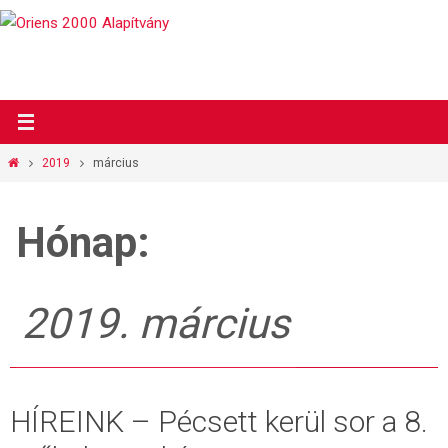
Megszakítás
Otthon
2019
március
Hónap:
2019. március
HÍREINK – Pécsett kerül sor a 8.