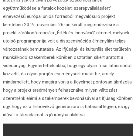
intézmények és civil szervezetek szakembereinek
együttműködése a fiatalok közéleti szerepvállalásáért”
elnevezésű európai uniós forrásból megvalósuló projekt
keretében 2019. november 26-án került megrendezésre a
projekt zárókonferenciája „Érték és Innováció” címmel, melynek
utolsó programpontja volt a disszeminációs élményfilm teljes
változatának bemutatása. Az ifjúsági- és kulturális élet területén
munkálkodó szakemberek körében osztatlan sikert aratott a
videóanyag. Egyetértettek abba, hogy egy olyan friss látásmódot
közvetít, és olyan pörgős eseménysort mutat be, amely
mindamellett, hogy magára vonja a figyelmet pontosan ábrázolja,
hogy a projekt eredményeit felhasználva milyen változást
szeretnénk elérni a szakemberek bevonásával az ifjúság körében
úgy, hogy ez a felnövekvő generációra is hatással legyen, és így
idővel a társadalmat is jó irányba alakítsa.