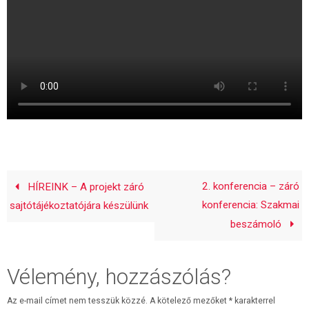
2. konferencia – záró
HÍREINK – A projekt záró
konferencia: Szakmai
sajtótájékoztatójára készülünk
beszámoló
Vélemény, hozzászólás?
Az e-mail címet nem tesszük közzé.
A kötelező mezőket
*
karakterrel