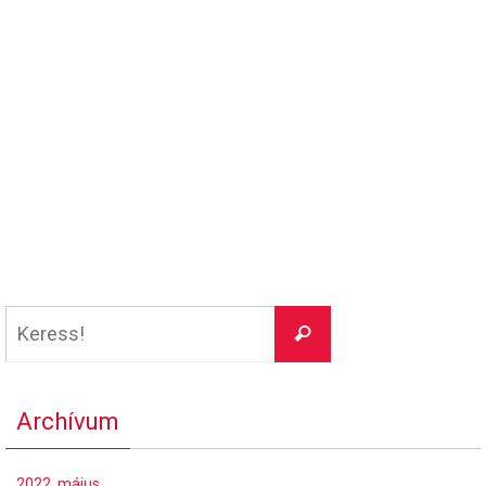
Keresés:
Keress!
Archívum
2022. május