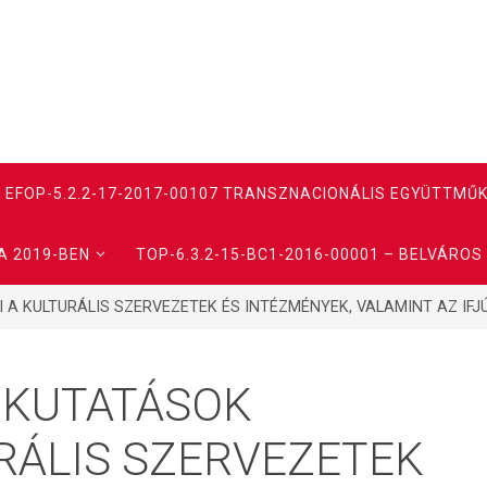
EFOP-5.2.2-17-2017-00107 TRANSZNACIONÁLIS EGYÜTTMŰ
A 2019-BEN
TOP-6.3.2-15-BC1-2016-00001 – BELVÁROS R
 A KULTURÁLIS SZERVEZETEK ÉS INTÉZMÉNYEK, VALAMINT AZ IF
 KUTATÁSOK
RÁLIS SZERVEZETEK