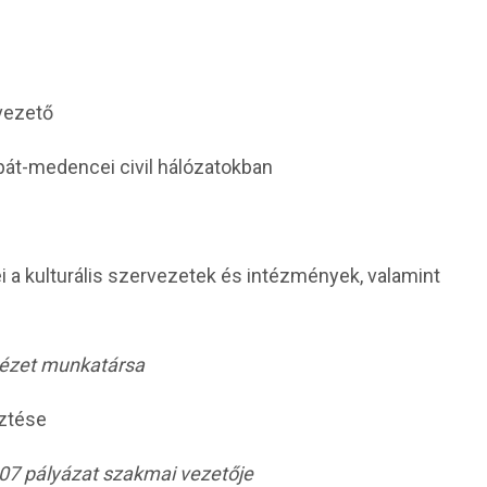
vezető
át-medencei civil hálózatokban
 a kulturális szervezetek és intézmények,
valamint
tézet munkatársa
ztése
7 pályázat szakmai vezetője