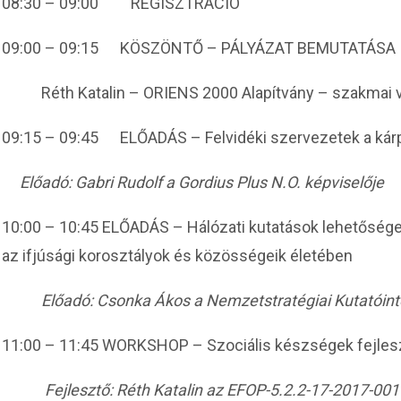
08:30 – 09:00 REGISZTRÁCIÓ
09:00 – 09:15
KÖSZÖNTŐ – PÁLYÁZAT BEMUTATÁSA
Réth Katalin – ORIENS 2000 Alapítvány – szakmai 
09:15 –
09:45
ELŐADÁS – Felvidéki szervezetek a kárp
Előadó: Gabri Rudolf a Gordius Plus N.O. képviselője
10:00 – 10:45
ELŐADÁS – Hálózati kutatások lehetőségei
az ifjúsági korosztályok és közösségeik életében
Előadó: Csonka Ákos a Nemzetstratégiai Kutatóin
11:00 – 11:45
WORKSHOP – Szociális készségek fejles
Fejlesztő: Réth Katalin az EFOP-5.2.2-17-2017-0010