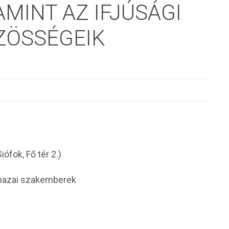
MINT AZ IFJÚSÁGI
ZÖSSÉGEIK
ófok, Fő tér 2.)
 hazai szakemberek