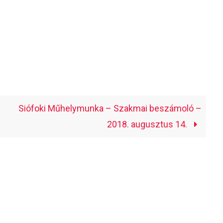
Siófoki Műhelymunka – Szakmai beszámoló –
2018. augusztus 14.