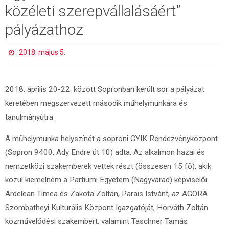
közéleti szerepvállalásáért”
pályázathoz
2018. május 5.
2018. április 20-22. között Sopronban került sor a pályázat
keretében megszervezett második műhelymunkára és
tanulmányútra.
A műhelymunka helyszínét a soproni GYIK Rendezvényközpont
(Sopron 9400, Ady Endre út 10) adta. Az alkalmon hazai és
nemzetközi szakemberek vettek részt (összesen 15 fő), akik
közül kiemelném a Partiumi Egyetem (Nagyvárad) képviselői:
Ardelean Tímea és Zakota Zoltán, Parais Istvánt, az AGORA
Szombatheyi Kulturális Központ Igazgatóját, Horváth Zoltán
közművelődési szakembert, valamint Taschner Tamás