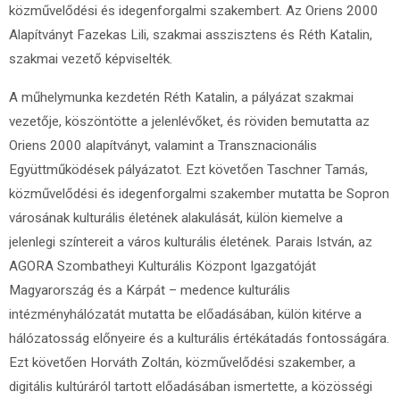
közművelődési és idegenforgalmi szakembert. Az Oriens 2000
Alapítványt Fazekas Lili, szakmai asszisztens és Réth Katalin,
szakmai vezető képviselték.
A műhelymunka kezdetén Réth Katalin, a pályázat szakmai
vezetője, köszöntötte a jelenlévőket, és röviden bemutatta az
Oriens 2000 alapítványt, valamint a Transznacionális
Együttműködések pályázatot. Ezt követően Taschner Tamás,
közművelődési és idegenforgalmi szakember mutatta be Sopron
városának kulturális életének alakulását, külön kiemelve a
jelenlegi színtereit a város kulturális életének. Parais István, az
AGORA Szombatheyi Kulturális Központ Igazgatóját
Magyarország és a Kárpát – medence kulturális
intézményhálózatát mutatta be előadásában, külön kitérve a
hálózatosság előnyeire és a kulturális értékátadás fontosságára.
Ezt követően Horváth Zoltán, közművelődési szakember, a
digitális kultúráról tartott előadásában ismertette, a közösségi