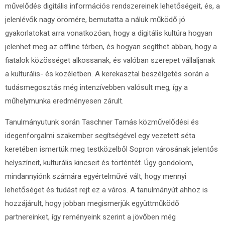
művelődés digitális információs rendszereinek lehetőségeit, és, a
jelenlévők nagy örömére, bemutatta a náluk működő jó
gyakorlatokat arra vonatkozóan, hogy a digitális kultúra hogyan
jelenhet meg az offline térben, és hogyan segíthet abban, hogy a
fiatalok közösséget alkossanak, és valóban szerepet vállaljanak
a kulturális- és közéletben. A kerekasztal beszélgetés során a
tudásmegosztás még intenzívebben valósult meg, így a
műhelymunka eredményesen zárult.
Tanulmányutunk során Taschner Tamás közművelődési és
idegenforgalmi szakember segítségével egy vezetett séta
keretében ismertük meg testközelből Sopron városának jelentős
helyszíneit, kulturális kincseit és történtét. Úgy gondolom,
mindannyiónk számára egyértelművé vált, hogy mennyi
lehetőséget és tudást rejt ez a város. A tanulmányút ahhoz is
hozzájárult, hogy jobban megismerjük együttműködő
partnereinket, így reményeink szerint a jövőben még