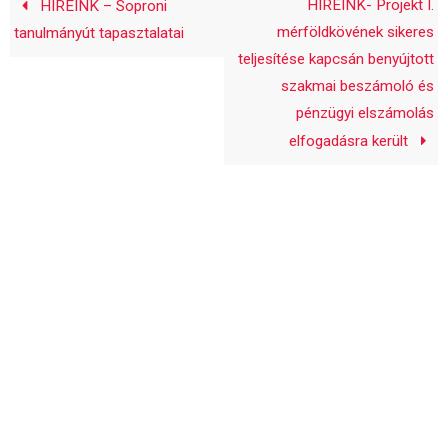
HÍREINK- Projekt I.
HÍREINK – Soproni
mérföldkövének sikeres
tanulmányút tapasztalatai
teljesítése kapcsán benyújtott
szakmai beszámoló és
pénzügyi elszámolás
elfogadásra került