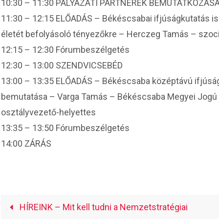
10:30 – 11:30 PÁLYÁZATI PARTNEREK BEMUTATKOZÁS
11:30 – 12:15 ELŐADÁS – Békéscsabai ifjúságkutatás isme
életét befolyásoló tényezőkre – Herczeg Tamás – szoci
12:15 – 12:30 Fórumbeszélgetés
12:30 – 13:00 SZENDVICSEBÉD
13:00 – 13:35 ELŐADÁS – Békéscsaba középtávú ifjúság
bemutatása – Varga Tamás – Békéscsaba Megyei Jogú V
osztályvezető-helyettes
13:35 – 13:50 Fórumbeszélgetés
14:00 ZÁRÁS
HÍREINK – Mit kell tudni a Nemzetstratégiai