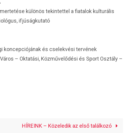
A
rtetése különös tekintettel a fiatalok kulturális
ológus, ifjúságkutató
i koncepciójának és cselekvési tervének
áros – Oktatási, Közművelődési és Sport Osztály –
HÍREINK – Közeledik az első találkozó