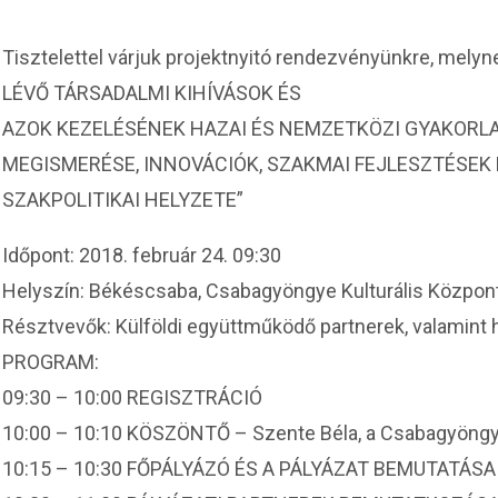
Tisztelettel várjuk projektnyitó rendezvényünkre, me
LÉVŐ TÁRSADALMI KIHÍVÁSOK ÉS
AZOK KEZELÉSÉNEK HAZAI ÉS NEMZETKÖZI GYAKORL
MEGISMERÉSE, INNOVÁCIÓK, SZAKMAI FEJLESZTÉSEK
SZAKPOLITIKAI HELYZETE”
Időpont: 2018. február 24. 09:30
Helyszín: Békéscsaba, Csabagyöngye Kulturális Központ
Résztvevők: Külföldi együttműködő partnerek, valamint
PROGRAM:
09:30 – 10:00 REGISZTRÁCIÓ
10:00 – 10:10 KÖSZÖNTŐ – Szente Béla, a Csabagyöngye
10:15 – 10:30 FŐPÁLYÁZÓ ÉS A PÁLYÁZAT BEMUTATÁSA – R