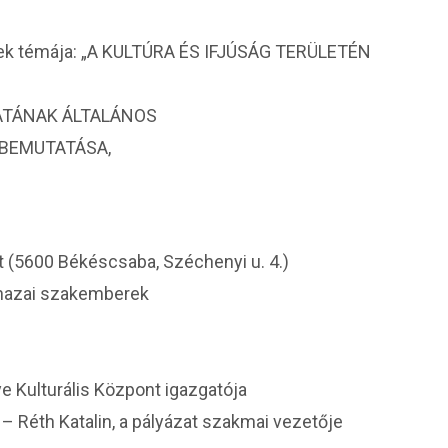
lynek témája: „A KULTÚRA ÉS IFJÚSÁG TERÜLETÉN
ATÁNAK ÁLTALÁNOS
 BEMUTATÁSA,
 (5600 Békéscsaba, Széchenyi u. 4.)
 hazai szakemberek
 Kulturális Központ igazgatója
éth Katalin, a pályázat szakmai vezetője