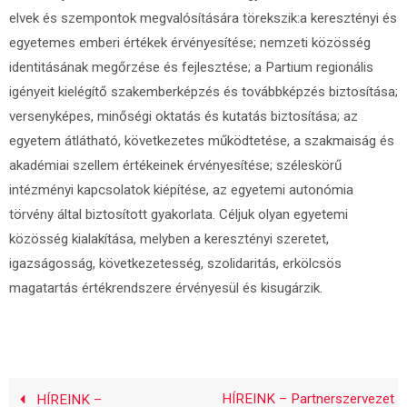
elvek és szempontok megvalósítására törekszik:a keresztényi és
egyetemes emberi értékek érvényesítése; nemzeti közösség
identitásának megőrzése és fejlesztése; a Partium regionális
igényeit kielégítő szakemberképzés és továbbképzés biztosítása;
versenyképes, minőségi oktatás és kutatás biztosítása; az
egyetem átlátható, következetes működtetése, a szakmaiság és
akadémiai szellem értékeinek érvényesítése; széleskörű
intézményi kapcsolatok kiépítése, az egyetemi autonómia
törvény által biztosított gyakorlata. Céljuk olyan egyetemi
közösség kialakítása, melyben a keresztényi szeretet,
igazságosság, következetesség, szolidaritás, erkölcsös
magatartás értékrendszere érvényesül és kisugárzik.
HÍREINK – Partnerszervezet
HÍREINK –