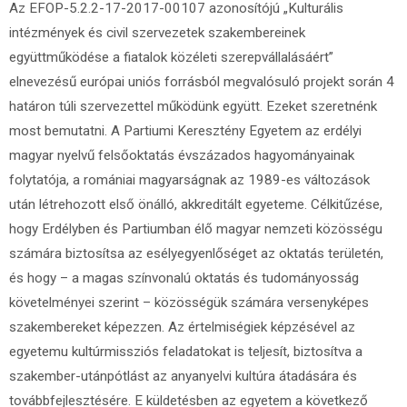
Az EFOP-5.2.2-17-2017-00107 azonosítójú „Kulturális
intézmények és civil szervezetek szakembereinek
együttműködése a fiatalok közéleti szerepvállalásáért”
elnevezésű európai uniós forrásból megvalósuló projekt során 4
határon túli szervezettel működünk együtt. Ezeket szeretnénk
most bemutatni. A Partiumi Keresztény Egyetem az erdélyi
magyar nyelvű felsőoktatás évszázados hagyományainak
folytatója, a romániai magyarságnak az 1989-es változások
után létrehozott első önálló, akkreditált egyeteme. Célkitűzése,
hogy Erdélyben és Partiumban élő magyar nemzeti közösségu
számára biztosítsa az esélyegyenlőséget az oktatás területén,
és hogy – a magas színvonalú oktatás és tudományosság
követelményei szerint – közösségük számára versenyképes
szakembereket képezzen. Az értelmiségiek képzésével az
egyetemu kultúrmissziós feladatokat is teljesít, biztosítva a
szakember-utánpótlást az anyanyelvi kultúra átadására és
továbbfejlesztésére. E küldetésben az egyetem a következő